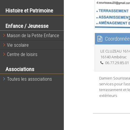
Histoire et Patrimoine
Enfance / Jeunesse
Maison de la Petite Enfance
Coordonnée
Vie scolaire
LE CLUZEAU 161
Centre de loisirs
16140 Ambérac
06.77.29.85.01
Associations
Damien Sourissea
Toutes les associations
services pour l’as
terrassement et 
extérieurs