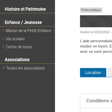
Histoire et Patrimoine
Fiche pratique
Enfance / Jeunesse
Maison de la Petite Enfance
Vérifié le 01/01/2022 -
Vie scolaire
L'aide personnalisé
résidez en foyer). El
Centre de loisirs
avec ou sans person
Associations
Toutes les associations
Location
Conditions d