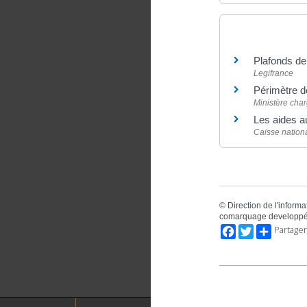
Pour en savoir
Plafonds de
Legifrance
Périmètre 
Ministère cha
Les aides a
Caisse nationa
©
Direction de l'informa
comarquage developpé
Facebook
Twitter
Partager