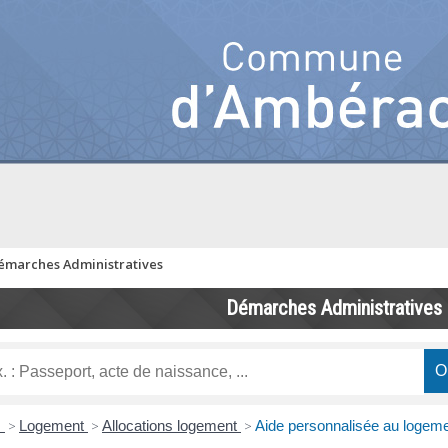
émarches Administratives
Démarches Administratives
s
>
Logement
>
Allocations logement
>
Aide personnalisée au logem