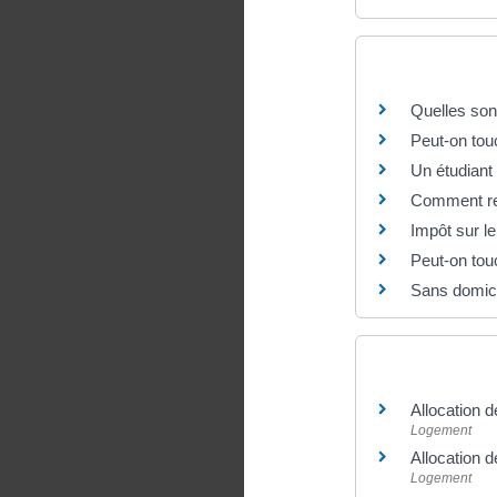
Questions ? R
Quelles sont
Peut-on touc
Un étudiant
Comment rec
Impôt sur le
Peut-on tou
Sans domici
Et aussi
Allocation 
Logement
Allocation d
Logement