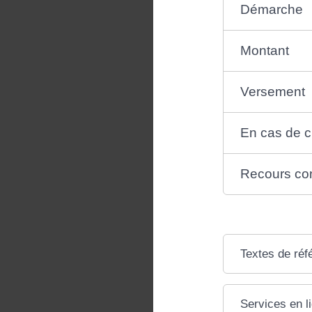
Démarche
Montant
Versement
En cas de c
Recours con
Textes de réf
Services en l