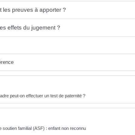
t les preuves à apporter ?
les effets du jugement ?
érence
éponses !
dre peut-on effectuer un test de paternité ?
e soutien familial (ASF) : enfant non reconnu