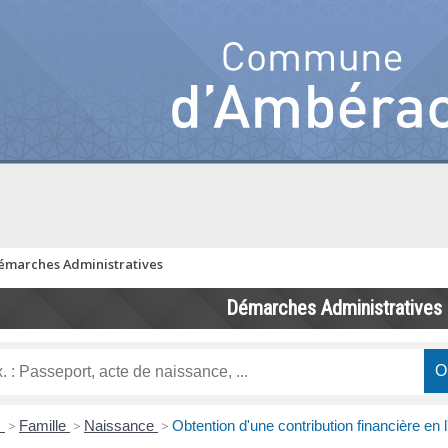
émarches Administratives
Démarches Administratives
s
>
Famille
>
Naissance
>
Obtention d'une contribution financière en l