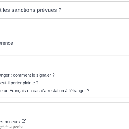
t les sanctions prévues ?
érence
éponses !
anger : comment le signaler ?
ut-il porter plainte ?
re un Français en cas d'arrestation à l'étranger ?
 plus
des mineurs
gé de la justice