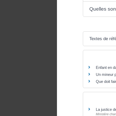
Quelles son
Textes de réf
Questions ? R
Enfant en d
Un mineur pe
Que doit fai
Pour en savoir
La justice 
Ministère char