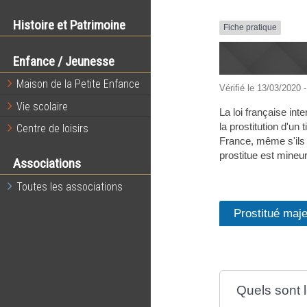
Histoire et Patrimoine
Fiche pratique
Enfance / Jeunesse
Maison de la Petite Enfance
Vérifié le 13/03/2020 -
Vie scolaire
La loi française int
la prostitution d'un
Centre de loisirs
France, même s'ils 
prostitue est mineur
Associations
Toutes les associations
Prostitué maj
Quels sont l