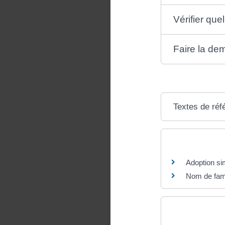
Vérifier qu
Faire la d
Textes de réf
Questions ? R
Adoption sim
Nom de fami
Et aussi