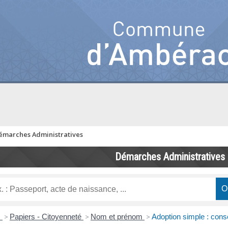
émarches Administratives
Démarches Administratives
s
>
Papiers - Citoyenneté
>
Nom et prénom
>
Adoption simple : cons