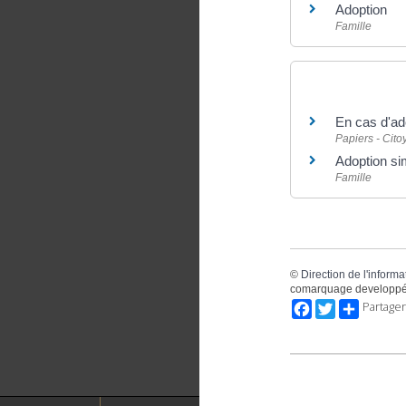
Adoption
Famille
Et aussi
En cas d'ad
Papiers - Cit
Adoption sim
Famille
©
Direction de l'informa
comarquage developpé
Facebook
Twitter
Partager