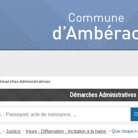
émarches Administratives
Démarches Administratives
s
>
Justice
>
Injure - Diffamation - Incitation à la haine
>
Que risque-t