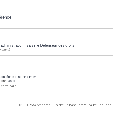
érence
l'administration : saisir le Défenseur des droits
oyenneté
tion légale et administrative
 par
baseo.io
 cette page
2015-2026 © Ambérac | Un site utilisant Communauté Coeur de