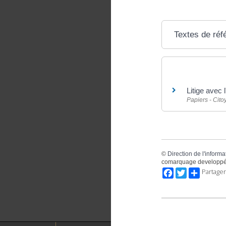
Textes de réf
Et aussi
Litige avec 
Papiers - Cit
©
Direction de l'informa
comarquage developpé
Facebook
Twitter
Partager