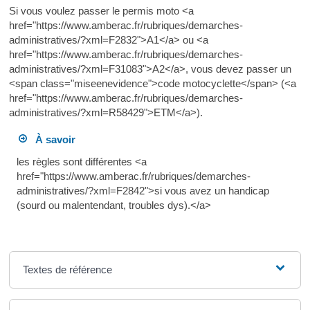
Si vous voulez passer le permis moto <a
href="https://www.amberac.fr/rubriques/demarches-
administratives/?xml=F2832">A1</a> ou <a
href="https://www.amberac.fr/rubriques/demarches-
administratives/?xml=F31083">A2</a>, vous devez passer un
<span class="miseenevidence">code motocyclette</span> (<a
href="https://www.amberac.fr/rubriques/demarches-
administratives/?xml=R58429">ETM</a>).
À savoir
les règles sont différentes <a
href="https://www.amberac.fr/rubriques/demarches-
administratives/?xml=F2842">si vous avez un handicap
(sourd ou malentendant, troubles dys).</a>
Textes de référence