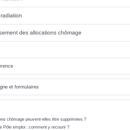
radiation
rsement des allocations chômage
érence
igne et formulaires
éponses !
ions chômage peuvent-elles être supprimées ?
e Pôle emploi : comment y recourir ?