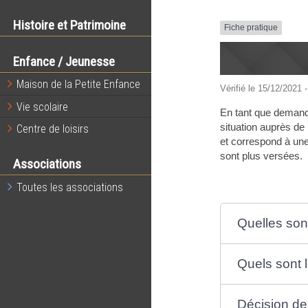
Histoire et Patrimoine
Fiche pratique
Enfance / Jeunesse
Maison de la Petite Enfance
Vérifié le 15/12/2021 -
Vie scolaire
En tant que demande
situation auprès de 
Centre de loisirs
et correspond à une 
sont plus versées.
Associations
Toutes les associations
Quelles son
Quels sont l
Décision de