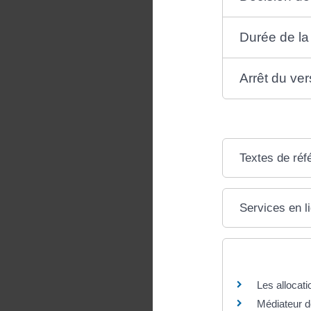
Durée de la 
Arrêt du ve
Textes de réf
Services en l
Questions ? R
Les allocat
Médiateur d