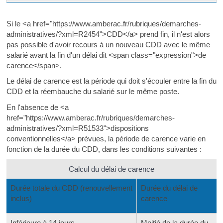
Si le <a href="https://www.amberac.fr/rubriques/demarches-
administratives/?xml=R2454">CDD</a> prend fin, il n'est alors
pas possible d'avoir recours à un nouveau CDD avec le même
salarié avant la fin d'un délai dit <span class="expression">de
carence</span>.
Le délai de carence est la période qui doit s'écouler entre la fin du
CDD et la réembauche du salarié sur le même poste.
En l'absence de <a
href="https://www.amberac.fr/rubriques/demarches-
administratives/?xml=R51533">dispositions
conventionnelles</a> prévues, la période de carence varie en
fonction de la durée du CDD, dans les conditions suivantes :
Calcul du délai de carence
Durée totale du CDD (renouvellement
Durée du délai de
inclus)
carence
Inférieure à 14 jours
Moitié de la durée du