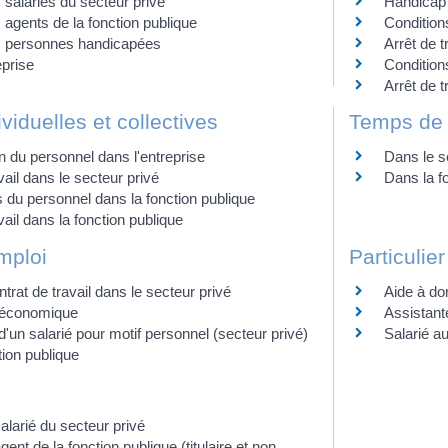
salariés du secteur privé
Handicap 
agents de la fonction publique
Conditions
s personnes handicapées
Arrêt de t
eprise
Conditions
Arrêt de t
viduelles et collectives
Temps de t
 du personnel dans l'entreprise
Dans le s
vail dans le secteur privé
Dans la f
 du personnel dans la fonction publique
vail dans la fonction publique
mploi
Particulie
trat de travail dans le secteur privé
Aide à do
 économique
Assistant
'un salarié pour motif personnel (secteur privé)
Salarié au
tion publique
salarié du secteur privé
gent de la fonction publique (titulaire et non