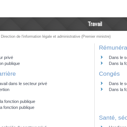
Travail
 Direction de l'information légale et administrative (Premier ministre)
Rémunéra
r privé
Dans le s
on publique
Dans la f
arrière
Congés
avail dans le secteur privé
Dans le s
ertion
Dans la f
la fonction publique
la fonction publique
Santé, séc