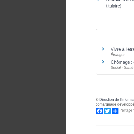
titulaire)
Et aussi
Vivre à l'ét
Étranger
Chômage : 
Social - Santé
©
Direction de l'informa
comarquage developpé
Facebook
Twitter
Partager