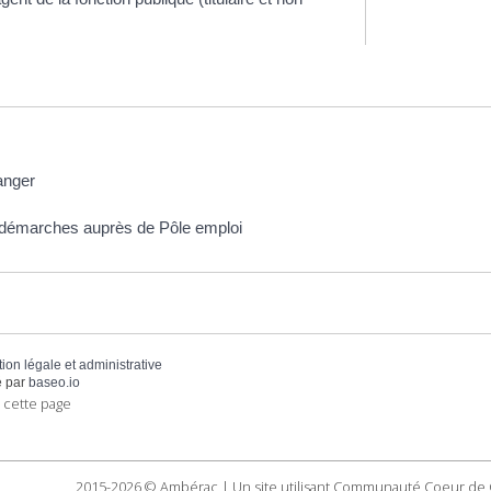
ranger
démarches auprès de Pôle emploi
tion légale et administrative
 par
baseo.io
 cette page
2015-2026 © Ambérac | Un site utilisant Communauté Coeur de