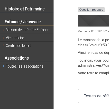
Histoire et Patrimoine
Question-réponse
Enfance / Jeunesse
Maison de la Petite Enfance
Vérifié le 01/01/2022 -
Vie scolaire
Le montant de la pe
class="valeur">50 %<
Centre de loisirs
Ainsi, en cas de dé
Associations
Toutefois, vous po
administratives/?x
Toutes les associations
Votre retraite com
Textes de réf