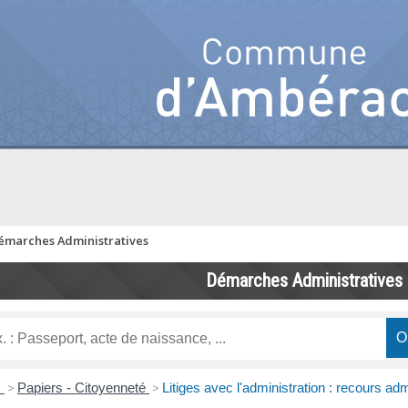
émarches Administratives
Démarches Administratives
s
>
Papiers - Citoyenneté
>
Litiges avec l'administration : recours adm