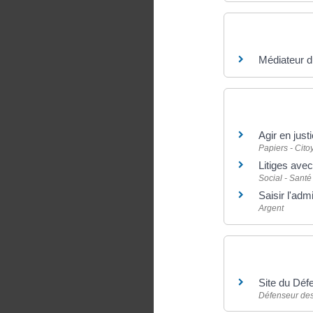
Questions ? R
Médiateur d
Et aussi
Agir en just
Papiers - Cit
Litiges avec
Social - Santé
Saisir l'admi
Argent
Pour en savoir
Site du Déf
Défenseur des