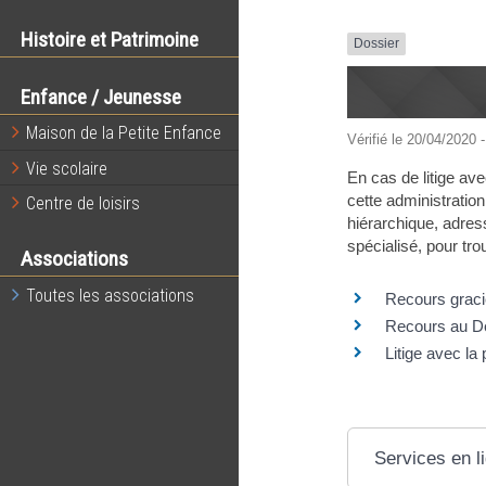
Histoire et Patrimoine
Dossier
Enfance / Jeunesse
Maison de la Petite Enfance
Vérifié le 20/04/2020 -
Vie scolaire
En cas de litige av
cette administration
Centre de loisirs
hiérarchique, adres
spécialisé, pour tro
Associations
Toutes les associations
Recours gracie
Recours au Déf
Litige avec la
Services en l