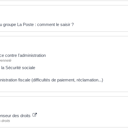
éponses !
u groupe La Poste : comment le saisir ?
ice contre l'administration
oyenneté
 la Sécurité sociale
nistration fiscale (difficultés de paiement, réclamation...)
 plus
enseur des droits
 droits