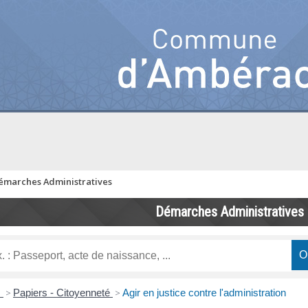
émarches Administratives
Démarches Administratives
s
>
Papiers - Citoyenneté
>
Agir en justice contre l'administration