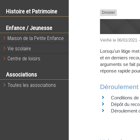
Histoire et Patrimoine
Dossier
Enfance / Jeunesse
Maison de la Petite Enfance
Vérifié le 06/01/2021 -
Vie scolaire
Lorsqu'un litige met
et en derniers recou
Centre de loisirs
arguments se fait pa
réponse rapide pour
Associations
Toutes les associations
Déroulement d
Conditions de 
Dépôt du reco
Déroulement 