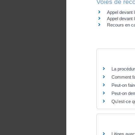
Voies de rec
Appel devant l
Appel devant l
Recours en ca
Questions ? R
La procédure
Comment fair
Peut-on fair
Peut-on dema
Qu'est-ce qu
Et aussi
Litiges avec